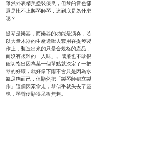
雖然外表精美塗裝優良，但琴的音色卻
還是比不上製琴師琴，這到底是為什麼
呢？
提琴是樂器，而樂器的功能是演奏，若
以大量木器的生產邏輯去套用在提琴製
作上，製造出來的只是合規格的產品，
而沒有複雜的「人味」。威廉也不敢很
確切指出因為某一個單點就決定了一把
琴的好壞，就好像下雨不會只是因為水
氣足夠而已，但顯然把「製琴師獨立製
作」這個因素拿走，琴似乎就失去了靈
魂，琴聲便顯得呆板無趣。