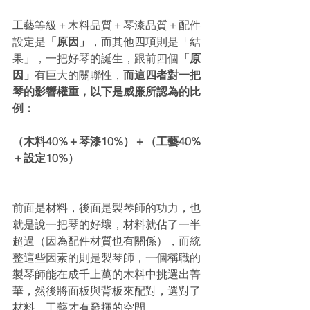
工藝等級＋木料品質＋琴漆品質＋配件
設定是
「原因」
，而其他四項則是「結
果」，一把好琴的誕生，跟前四個
「原
因」
有巨大的關聯性，
而這四者對一把
琴的影響權重，以下是威廉所認為的比
例：
（木料40%＋琴漆10%）＋（工藝40%
＋設定10%）
前面是材料，後面是製琴師的功力，也
就是說一把琴的好壞，材料就佔了一半
超過（因為配件材質也有關係），而統
整這些因素的則是製琴師，一個稱職的
製琴師能在成千上萬的木料中挑選出菁
華，然後將面板與背板來配對，選對了
材料，工藝才有發揮的空間。