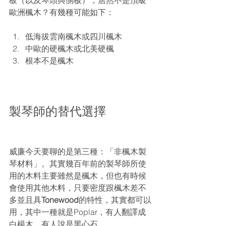
板（以及琴頭與側板），居然不是頂級
歐洲楓木？有幾種可能如下：
低海拔雲南楓木或四川楓木
中歐的硬楓木或北美硬楓
根本不是楓木
製琴師的替代選擇
威廉今天要聊的是第三種：「非楓木製
琴材料」。其實幾百年前的製琴師所使
用的木料主要雖然是楓木，但也有時候
會使用其他木料，只要密度跟楓木差不
多並且具
Tonewood
的特性，其實都可以
用，其中一種就是Poplar，有人翻譯成
白楊木，有人說是黑心石。