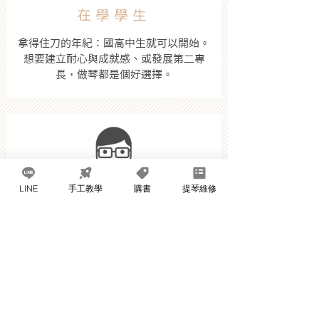
在學學生
拿得住刀的年紀：國高中生就可以開始。
想要建立耐心與成就感、或發展第二專
長，做琴都是個好選擇。
上班族
LINE
手工教學
購書
提琴維修
因為製琴是可以每天做一點點，我們的課
程也很自由，我們很鼓勵大家利用零碎時
間學習。想為孩子製作傳家的提琴，或是
想轉換心情，都歡迎加入。