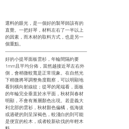
選料的眼光，是一個好的製琴師該有的
直覺。一把好琴，材料左右了一半以上
的因素，而木材的取料方式，也是另一
個重點。
好的小提琴面板雲杉，年輪間隔約要
1mm且平均分佈，當然越接近琴左右外
側，會稍微較寬是正常現象。在自然光
下稍微將琴調整角度觀察，可以明顯地
看到橫向射線紋；從琴的尾端看，面板
的年輪完全垂直於水平面，秋材與春材
明顯，不會有漸層顏色出現。若是義大
利北部的雲衫，秋材顏色偏橘，低海拔
或過硬的則呈深褐色，較淺白的則可能
是便宜的松木，或者較新砍伐的年輕木
料。