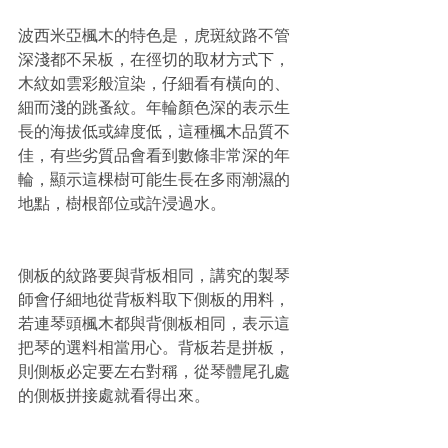
波西米亞楓木的特色是，虎斑紋路不管
深淺都不呆板，在徑切的取材方式下，
木紋如雲彩般渲染，仔細看有橫向的、
細而淺的跳蚤紋。年輪顏色深的表示生
長的海拔低或緯度低，這種楓木品質不
佳，有些劣質品會看到數條非常深的年
輪，顯示這棵樹可能生長在多雨潮濕的
地點，樹根部位或許浸過水。
側板的紋路要與背板相同，講究的製琴
師會仔細地從背板料取下側板的用料，
若連琴頭楓木都與背側板相同，表示這
把琴的選料相當用心。背板若是拼板，
則側板必定要左右對稱，從琴體尾孔處
的側板拼接處就看得出來。