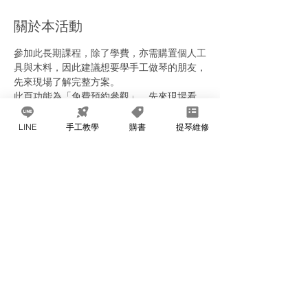
關於本活動
參加此長期課程，除了學費，亦需購置個人工
具與木料，因此建議想要學手工做琴的朋友，
先來現場了解完整方案。
此頁功能為「免費預約參觀」，先來現場看
看、聊聊。也可以帶自己家的琴來給老師建
檢。
LINE
手工教學
購書
提琴維修
每次上課限三組家庭預約。當天自行決定前來
時段即可。
分享此活動