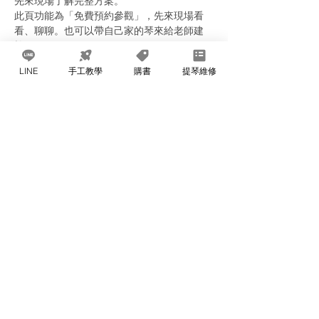
先來現場了解完整方案。
此頁功能為「免費預約參觀」，先來現場看
看、聊聊。也可以帶自己家的琴來給老師建
檢。
每次上課限三組家庭預約。當天自行決定前來
LINE
手工教學
購書
提琴維修
時段即可。
分享此活動
威廉提琴 @ 台灣台中市 太平區建成街
51巷65-1號 (04)2273-5303