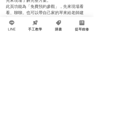
先來現場了解完整方案。
此頁功能為「免費預約參觀」，先來現場看
看、聊聊。也可以帶自己家的琴來給老師建
檢。
每次上課限三組家庭預約。當天自行決定前來
LINE
手工教學
購書
提琴維修
時段即可。
分享此活動
威廉提琴 @ 台灣台中市 太平區建成街
51巷65-1號 (04)2273-5303